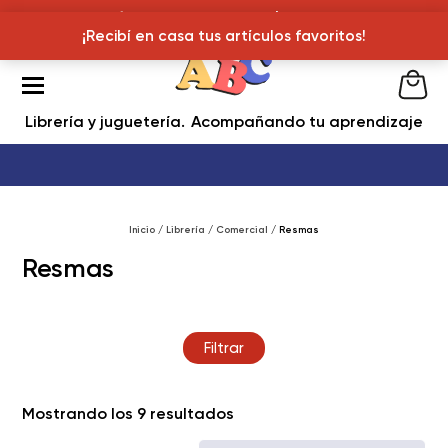
¡Recibí en casa tus articulos favoritos!
¡Recibí en casa tus artículos favoritos!
Librería y juguetería
Acompañando tu aprendizaje
Inicio
/
Librería
/
Comercial
/ Resmas
Resmas
Filtrar
Ordenado
Mostrando los 9 resultados
por