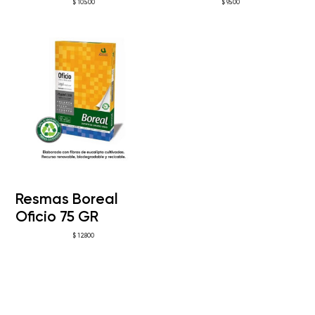
$
10.500
$
9.500
Resmas Boreal
Oficio 75 GR
$
12.800