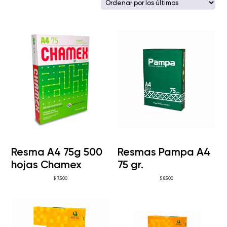
los
últimos
Resma A4 75g 500
Resmas Pampa A4
hojas Chamex
75 gr.
$
7.500
$
8.500