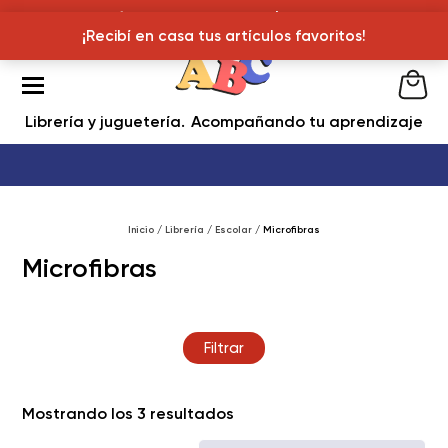
¡Recibí en casa tus articulos favoritos!
¡Recibí en casa tus artículos favoritos!
Librería y juguetería
Acompañando tu aprendizaje
Inicio
/
Librería
/
Escolar
/ Microfibras
Microfibras
Filtrar
Ordenado
Mostrando los 3 resultados
por