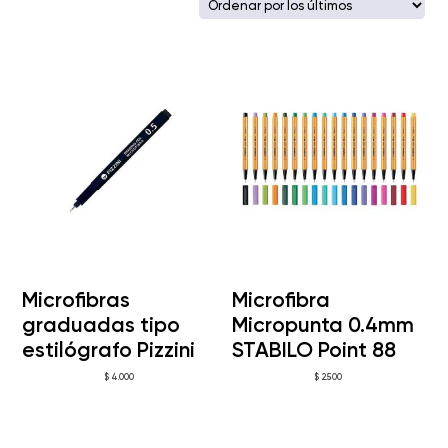
los
últimos
Microfibras
Microfibra
graduadas tipo
Micropunta 0.4mm
estilógrafo Pizzini
STABILO Point 88
$
4.000
$
2.500