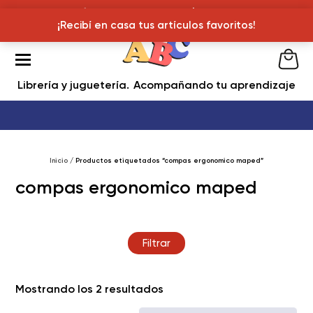
¡Recibí en casa tus articulos favoritos!
¡Recibí en casa tus artículos favoritos!
Librería y juguetería
Acompañando tu aprendizaje
Inicio
/ Productos etiquetados “compas ergonomico maped”
compas ergonomico maped
Filtrar
Ordenado
Mostrando los 2 resultados
por