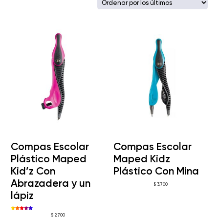
los
últimos
Compas Escolar
Compas Escolar
Plástico Maped
Maped Kidz
Kid’z Con
Plástico Con Mina
Abrazadera y un
$
3.700
lápiz
Valorado
$
2.700
con