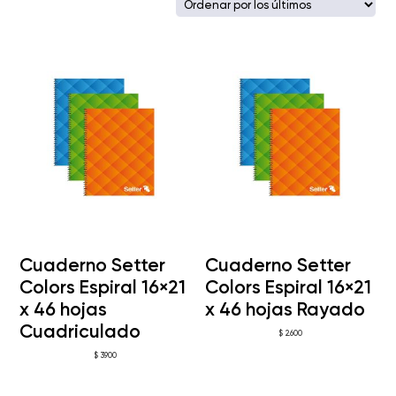
los
últimos
Cuaderno Setter
Cuaderno Setter
Colors Espiral 16×21
Colors Espiral 16×21
x 46 hojas
x 46 hojas Rayado
Cuadriculado
$
2.600
$
3.900