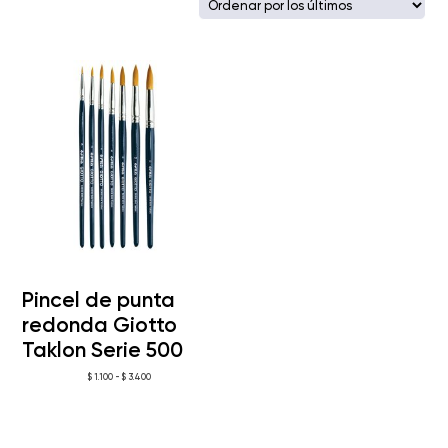
Pincel de punta
redonda Giotto
Taklon Serie 500
Rango
$
1.100
-
$
3.400
de
precios:
desde
$ 1.100
hasta
$ 3.400