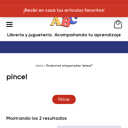
¡Recibí en casa tus articulos favoritos!
¡Recibí en casa tus artículos favoritos!
Librería y juguetería
Acompañando tu aprendizaje
Inicio
/ Productos etiquetados “pincel”
pincel
Filtrar
Ordenado
Mostrando los 2 resultados
por