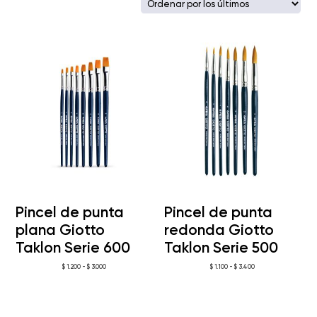
los
últimos
Pincel de punta
Pincel de punta
plana Giotto
redonda Giotto
Taklon Serie 600
Taklon Serie 500
Rango
Rango
$
1.200
-
$
3.000
$
1.100
-
$
3.400
de
de
precios:
precios:
desde
desde
$ 1.200
$ 1.100
hasta
hasta
$ 3.000
$ 3.400