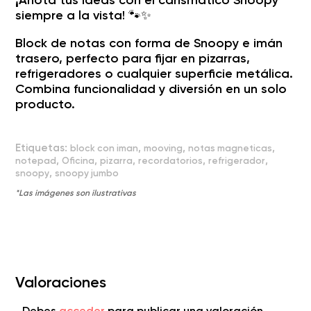
siempre a la vista! 🐾✨
Block de notas con forma de Snoopy e imán
trasero, perfecto para fijar en pizarras,
refrigeradores o cualquier superficie metálica.
Combina funcionalidad y diversión en un solo
producto.
Etiquetas:
,
,
,
block con iman
mooving
notas magneticas
,
,
,
,
,
notepad
Oficina
pizarra
recordatorios
refrigerador
,
snoopy
snoopy jumbo
Valoraciones
Debes
acceder
para publicar una valoración.