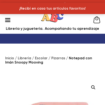
¡Recibí en casa tus articulos favoritos!
¡Recibí en casa tus artículos favoritos!
Librería y juguetería
Acompañando tu aprendizaje
Inicio
/
Librería
/
Escolar
/
Pizarras
/ Notepad con
Imán Snoopy Mooving