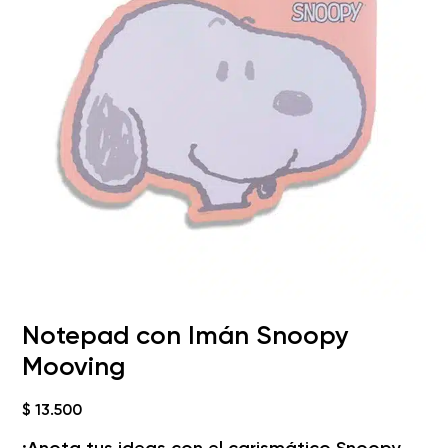
Notepad con Imán Snoopy
Mooving
$
13.500
¡Anota tus ideas con el carismático Snoopy