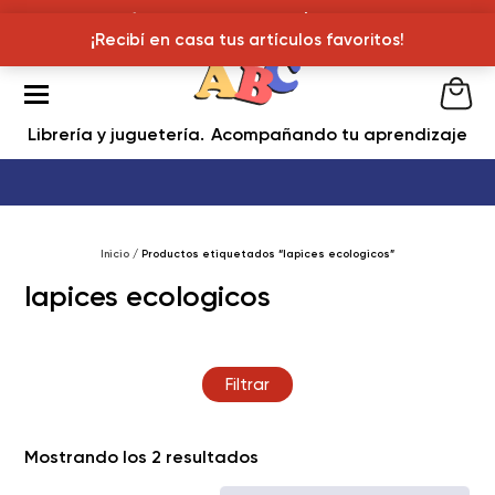
¡Recibí en casa tus articulos favoritos!
¡Recibí en casa tus artículos favoritos!
Librería y juguetería
Acompañando tu aprendizaje
Inicio
/ Productos etiquetados “lapices ecologicos”
lapices ecologicos
Filtrar
Ordenado
Mostrando los 2 resultados
por