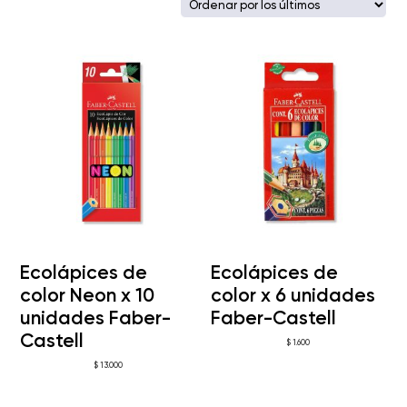
los
últimos
Ecolápices de
Ecolápices de
color Neon x 10
color x 6 unidades
unidades Faber-
Faber-Castell
Castell
$
1.600
$
13.000