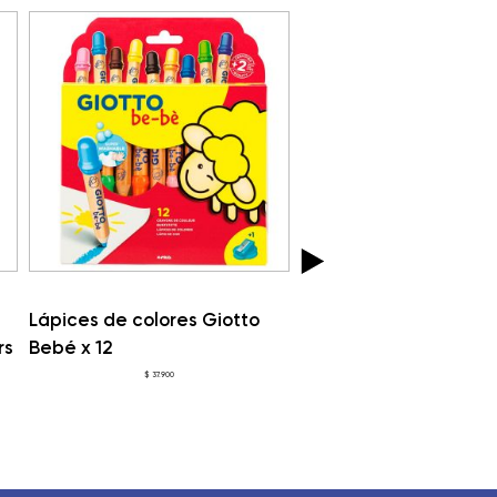
Lápices de colores Giotto
Ecolápices de color M
rs
Bebé x 12
x 10 unidades Faber-C
$
37.900
$
13.000