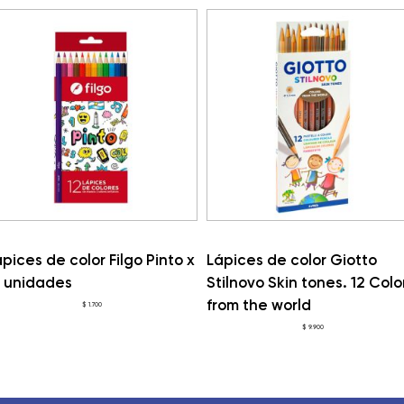
pices de color Filgo Pinto x
Lápices de color Giotto
2 unidades
Stilnovo Skin tones. 12 Colo
from the world
$
1.700
$
9.900