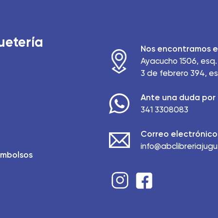
uetería
Nos encontramos e
Ayacucho 1506, esq. 
3 de febrero 394, es
Ante una duda por 
341 3308083
Correo electrónico
info@abclibreriajug
embolsos