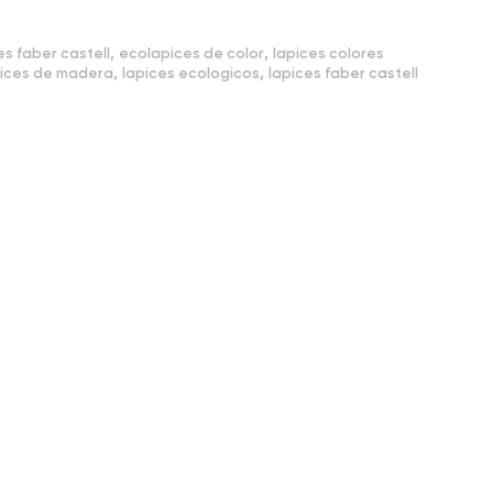
,
,
es faber castell
ecolapices de color
lapices colores
,
,
pices de madera
lapices ecologicos
lapices faber castell