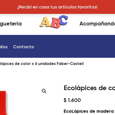
¡Recibí en casa tus articulos favoritos!
¡Recibí en casa tus artículos favoritos!
juguetería
Acompañando 
alos
Contacto
lápices de color x 6 unidades Faber-Castell
Ecolápices de co
$
1.600
EcoLápices de madera c