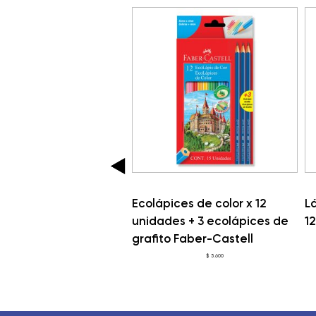
 de color Giotto
Ecolápices de color x 12
Lá
3.0 x l2 colores mina
unidades + 3 ecolápices de
1
ente
grafito Faber-Castell
$
4.900
$
5.600