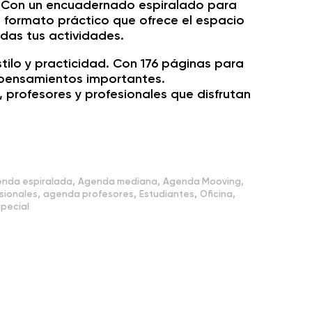
. Con un encuadernado espiralado para
formato práctico que ofrece el espacio
odas tus actividades.
tilo y practicidad. Con 176 páginas para
y pensamientos importantes.
, profesores y profesionales que disfrutan
,
,
,
nda espiralada
Agenda mediana
Agenda Mooving
,
,
,
,
sionales
agenda profesores
Estudiantes
Oficina
special