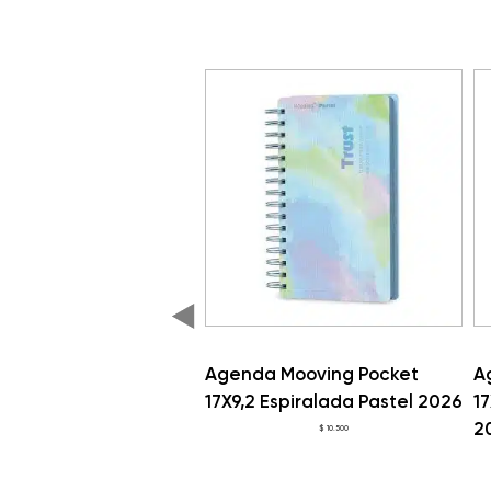
 Mooving Pocket
Agenda Mooving Pocket
A
Espiralada Pastel 2026
17X9,2 Ecuadernada Pastel
E
2026
$
10.500
$
9.500