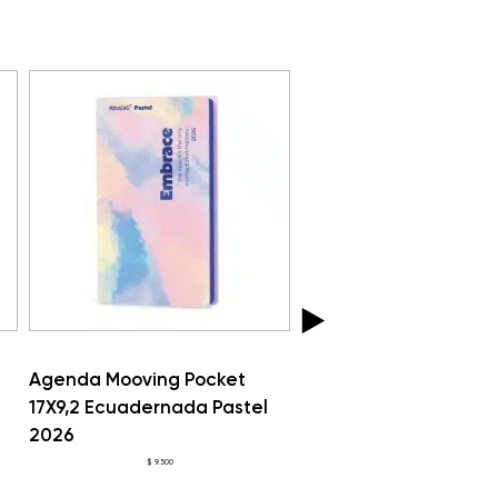
Agenda Mooving Pocket
Agenda Mooving 15×2
17X9,2 Espiralada Pastel 2026
Espiralada Pastel 202
$
10.500
$
20.500