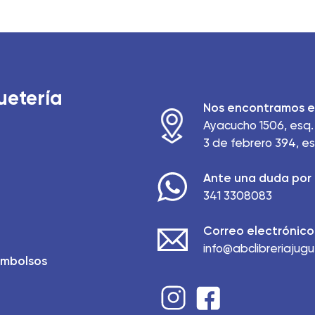
uetería
Nos encontramos e
Ayacucho 1506, esq. 
3 de febrero 394, es
Ante una duda por 
341 3308083
Correo electrónico
info@abclibreriajug
embolsos