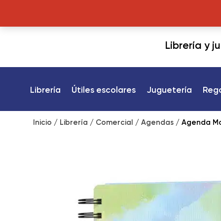
Librería y 
Librería
Útiles escolares
Juguetería
Reg
Inicio
/
Librería
/
Comercial
/
Agendas
/ Agenda Moo