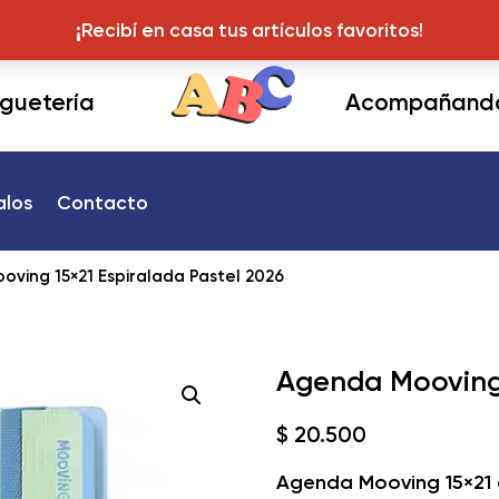
¡Recibí en casa tus articulos favoritos!
¡Recibí en casa tus artículos favoritos!
juguetería
Acompañando 
alos
Contacto
ving 15×21 Espiralada Pastel 2026
Agenda Mooving 
$
20.500
Agenda Mooving 15×21 