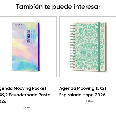
También te puede interesar
genda Mooving 15X21
Agenda Mooving Pocket
spiralada Hope 2026
17X9,2 Ecuadernada Pastel
2026
$
29.000
$
9.500