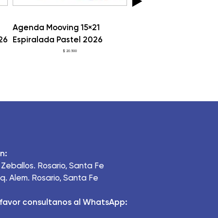
Agenda Mooving 15×21
Agenda Mooving Pock
26
Espiralada Pastel 2026
17X9,2 Espiralada Pas
$
20.500
$
10.500
n:
Zeballos. Rosario, Santa Fe
q. Alem. Rosario, Santa Fe
favor consultanos al WhatsApp: