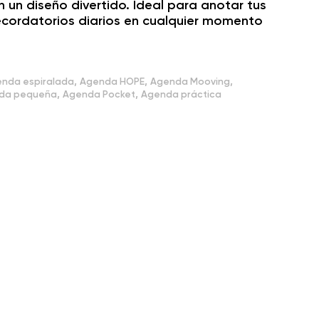
n un diseño divertido. Ideal para anotar tus
ecordatorios diarios en cualquier momento
,
,
,
nda espiralada
Agenda HOPE
Agenda Mooving
,
,
da pequeña
Agenda Pocket
Agenda práctica