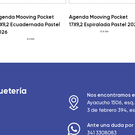
genda Mooving Pocket
Agenda Mooving Pocket
7X9,2 Ecuadernada Pastel
17X9,2 Espiralada Pastel 20
026
$
10.500
$
9.500
uetería
Nos encontramos e
Ayacucho 1506, esq. 
3 de febrero 394, es
Ante una duda por 
341 3308083