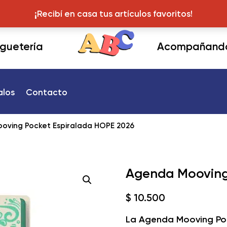
¡Recibí en casa tus articulos favoritos!
¡Recibí en casa tus artículos favoritos!
juguetería
Acompañando 
alos
Contacto
oving Pocket Espiralada HOPE 2026
Agenda Mooving
$
10.500
La Agenda Mooving Poc