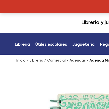
Librería y 
Librería
Útiles escolares
Juguetería
Reg
Inicio
/
Librería
/
Comercial
/
Agendas
/ Agenda Mo