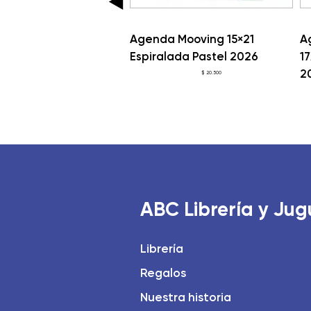
 Mooving 15×21
Agenda Mooving 15×21
A
lada Pastel 2026
Espiralada Pastel 2026
1
2
$
20.500
$
20.500
ABC Librería y Jug
Librería
Regalos
Nuestra historia