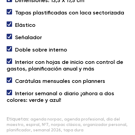
Dimensiones: 13,5 X 17,5 cm
Tapas plastificadas con laca sectorizada
Elástico
Señalador
Doble sobre interno
Interior con hojas de inicio con control de
gastos, planificación anual y más
Carátulas mensuales con planners
Interior semanal o diario ¡ahora a dos
colores: verde y azul!
Etiquetas:
,
,
agenda norpac
agenda profesional
día del
,
,
,
,
,
maestro
espiral
Nº7
norpac clásica
organizador personal
,
,
planificador
semanal 2026
tapa dura