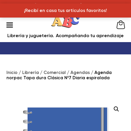
¡Recibí en casa tus articulos favoritos!
¡Recibí en casa tus artículos favoritos!
Librería y juguetería
Acompañando tu aprendizaje
Inicio
/
Librería
/
Comercial
/
Agendas
/ Agenda
norpac Tapa dura Clásica Nº7 Diaria espiralada