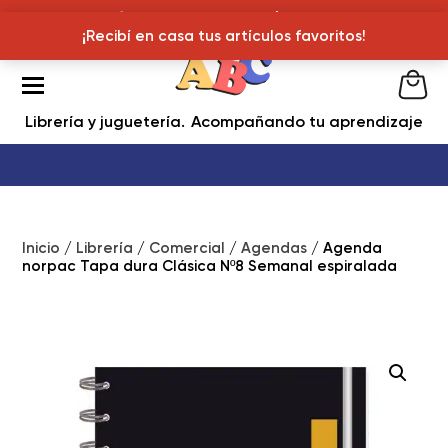
¡Recibí en casa tus articulos favoritos!
¡Recibí en casa tus artículos favoritos!
Librería y juguetería
Acompañando tu aprendizaje
Inicio
/
Librería
/
Comercial
/
Agendas
/ Agenda
norpac Tapa dura Clásica Nº8 Semanal espiralada