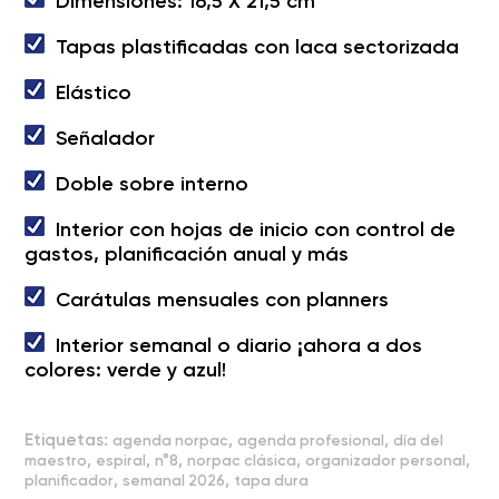
Dimensiones: 16,5 X 21,5 cm
Tapas plastificadas con laca sectorizada
Elástico
Señalador
Doble sobre interno
Interior con hojas de inicio con control de
gastos, planificación anual y más
Carátulas mensuales con planners
Interior semanal o diario ¡ahora a dos
colores: verde y azul!
Etiquetas:
,
,
agenda norpac
agenda profesional
día del
,
,
,
,
,
maestro
espiral
n°8
norpac clásica
organizador personal
,
,
planificador
semanal 2026
tapa dura