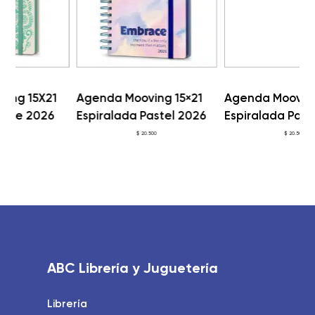
Agenda Mooving 15×21
Agenda Mooving 15×21
Espiralada Pastel 2026
Espiralada Pastel 2026
1
P
$
20.500
$
20.500
ABC Librería y Juguetería
Librería